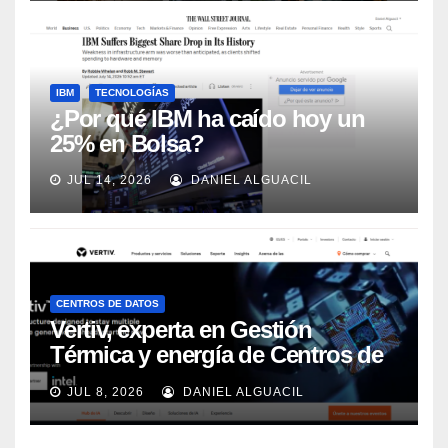
IBM
TECNOLOGÍAS
¿Por qué IBM ha caído hoy un
25% en Bolsa?
JUL 14, 2026
DANIEL ALGUACIL
CENTROS DE DATOS
Vertiv, experta en Gestión
Térmica y energía de Centros de
Datos, sigue su crecimiento
JUL 8, 2026
DANIEL ALGUACIL
imparable