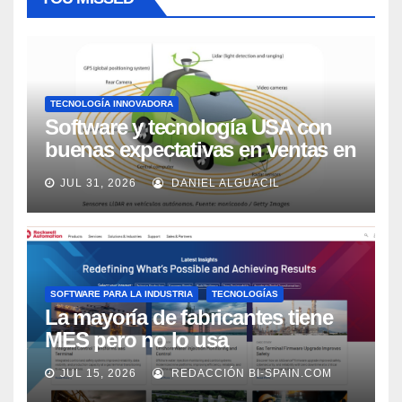
TECNOLOGÍA INNOVADORA
Software y tecnología USA con
buenas expectativas en ventas en
los próximos 2 años, según
JUL 31, 2026
DANIEL ALGUACIL
Market Watch
SOFTWARE PARA LA INDUSTRIA
TECNOLOGÍAS
La mayoría de fabricantes tiene
MES pero no lo usa
adecuadamente, según Rockwell
JUL 15, 2026
REDACCIÓN BI-SPAIN.COM
Automation