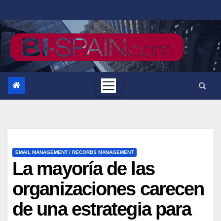
Saltar
al
contenido
EMAIL MANAGEMENT / RECORDS MANAGEMENT
La mayoría de las
organizaciones carecen
de una estrategia para