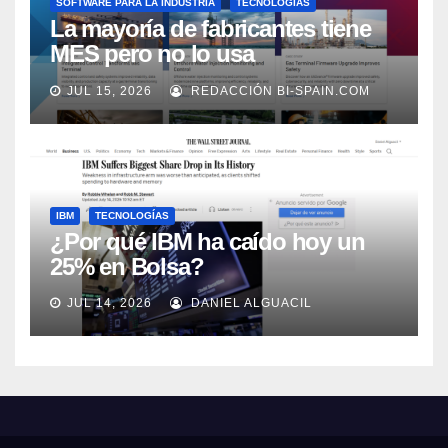
SOFTWARE PARA LA INDUSTRIA
TECNOLOGÍAS
La mayoría de fabricantes tiene
MES pero no lo usa
adecuadamente, según Rockwell
JUL 15, 2026
REDACCIÓN BI-SPAIN.COM
Automation
IBM
TECNOLOGÍAS
¿Por qué IBM ha caído hoy un
25% en Bolsa?
JUL 14, 2026
DANIEL ALGUACIL