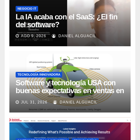
NEGOCIO IT
La IA acaba con el SaaS: ¿El fin
del software?
AGO 9, 2026
DANIEL ALGUACIL
TECNOLOGÍA INNOVADORA
Software y tecnología USA con
buenas expectativas en ventas en
los próximos 2 años, según
JUL 31, 2026
DANIEL ALGUACIL
Market Watch