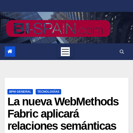
Saltar
al
contenido
BPM GENERAL
TECNOLOGÍAS
La nueva WebMethods
Fabric aplicará
relaciones semánticas