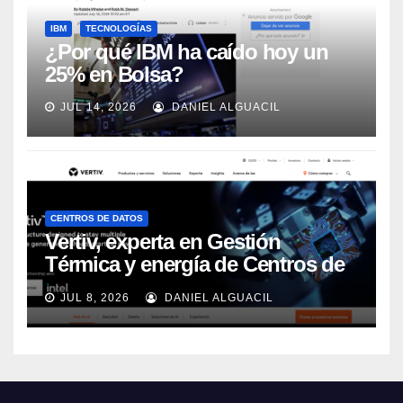
IBM
TECNOLOGÍAS
¿Por qué IBM ha caído hoy un
25% en Bolsa?
JUL 14, 2026
DANIEL ALGUACIL
CENTROS DE DATOS
Vertiv, experta en Gestión
Térmica y energía de Centros de
Datos, sigue su crecimiento
JUL 8, 2026
DANIEL ALGUACIL
imparable