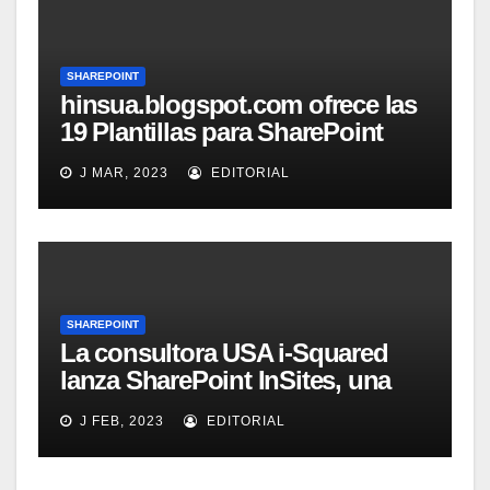
SHAREPOINT
hinsua.blogspot.com ofrece las
19 Plantillas para SharePoint
2010
J MAR, 2023
EDITORIAL
SHAREPOINT
La consultora USA i-Squared
lanza SharePoint InSites, una
herramienta para que los
J FEB, 2023
EDITORIAL
usuarios de una organización
aprendan a sacar el mayor
provecho de SharePoint