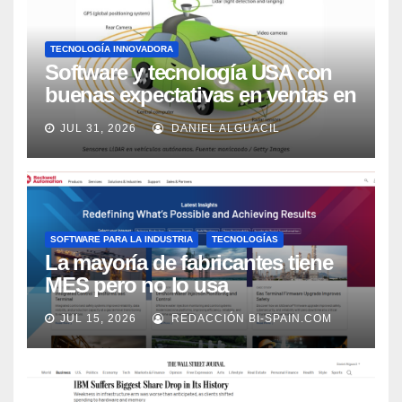
TECNOLOGÍA INNOVADORA
Software y tecnología USA con
buenas expectativas en ventas en
los próximos 2 años, según
JUL 31, 2026
DANIEL ALGUACIL
Market Watch
SOFTWARE PARA LA INDUSTRIA
TECNOLOGÍAS
La mayoría de fabricantes tiene
MES pero no lo usa
adecuadamente, según Rockwell
JUL 15, 2026
REDACCIÓN BI-SPAIN.COM
Automation