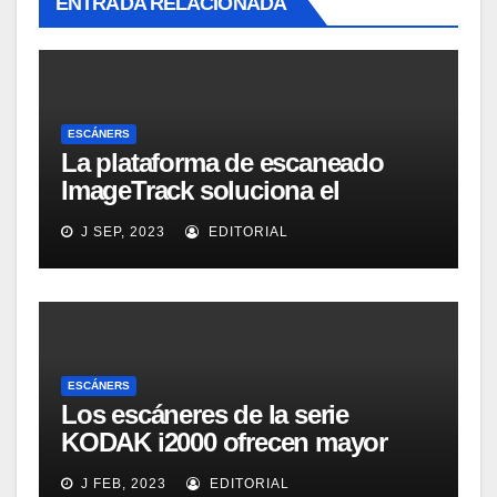
ENTRADA RELACIONADA
ESCÁNERS
La plataforma de escaneado
ImageTrack soluciona el
problema de costes y cuello de
J SEP, 2023
EDITORIAL
botella de los laboratorios
LabOne
ESCÁNERS
Los escáneres de la serie
KODAK i2000 ofrecen mayor
eficacia, productividad y
J FEB, 2023
EDITORIAL