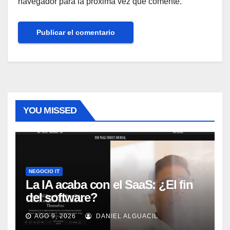
navegador para la próxima vez que comente.
YOU MISSED
NEGOCIO IT
La IA acaba con el SaaS: ¿El fin
del software?
AGO 9, 2026
DANIEL ALGUACIL