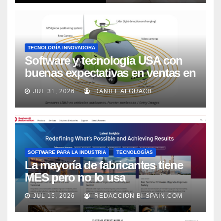
TECNOLOGÍA INNOVADORA
Software y tecnología USA con
buenas expectativas en ventas en
los próximos 2 años, según
JUL 31, 2026
DANIEL ALGUACIL
Market Watch
SOFTWARE PARA LA INDUSTRIA
TECNOLOGÍAS
La mayoría de fabricantes tiene
MES pero no lo usa
adecuadamente, según Rockwell
JUL 15, 2026
REDACCIÓN BI-SPAIN.COM
Automation