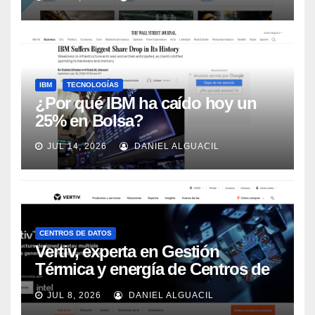
Automation
IBM
TECNOLOGÍAS
¿Por qué IBM ha caído hoy un
25% en Bolsa?
JUL 14, 2026
DANIEL ALGUACIL
CENTROS DE DATOS
Vertiv, experta en Gestión
Térmica y energía de Centros de
Datos, sigue su crecimiento
JUL 8, 2026
DANIEL ALGUACIL
imparable