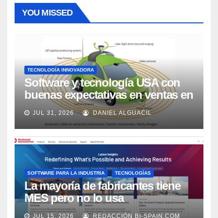
YOU MISSED
TECNOLOGÍA INNOVADORA
Software y tecnología USA con
buenas expectativas en ventas en
los próximos 2 años, según
JUL 31, 2026
DANIEL ALGUACIL
Market Watch
SOFTWARE PARA LA INDUSTRIA
TECNOLOGÍAS
La mayoría de fabricantes tiene
MES pero no lo usa
adecuadamente, según Rockwell
JUL 15, 2026
REDACCIÓN BI-SPAIN.COM