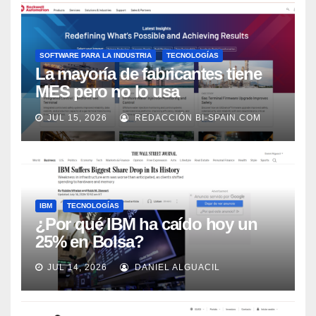
SOFTWARE PARA LA INDUSTRIA
TECNOLOGÍAS
La mayoría de fabricantes tiene
MES pero no lo usa
adecuadamente, según Rockwell
JUL 15, 2026
REDACCIÓN BI-SPAIN.COM
Automation
IBM
TECNOLOGÍAS
¿Por qué IBM ha caído hoy un
25% en Bolsa?
JUL 14, 2026
DANIEL ALGUACIL