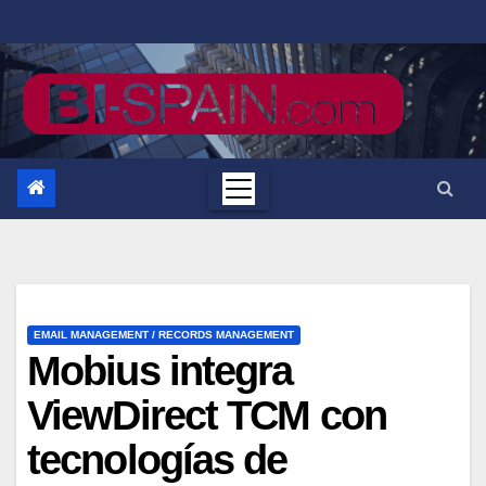
Saltar
al
contenido
EMAIL MANAGEMENT / RECORDS MANAGEMENT
Mobius integra
ViewDirect TCM con
tecnologías de