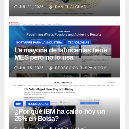
los próximos 2 años, según
JUL 31, 2026
DANIEL ALGUACIL
Market Watch
SOFTWARE PARA LA INDUSTRIA
TECNOLOGÍAS
La mayoría de fabricantes tiene
MES pero no lo usa
adecuadamente, según Rockwell
JUL 15, 2026
REDACCIÓN BI-SPAIN.COM
Automation
IBM
TECNOLOGÍAS
¿Por qué IBM ha caído hoy un
25% en Bolsa?
JUL 14, 2026
DANIEL ALGUACIL