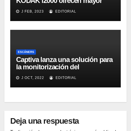
KODAK i2000 ofrecen mayor
eficacia, productividad y
J FEB, 2023
EDITORIAL
colaboración en la oficina
ESCÁNERS
Captiva lanza una solución para
la monitorización del
rendimiento de sistemas de
J OCT, 2022
EDITORIAL
captura y ECM
Deja una respuesta