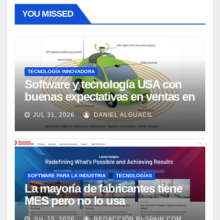
YOU MISSED
TECNOLOGÍA INNOVADORA
Software y tecnología USA con
buenas expectativas en ventas en
los próximos 2 años, según
JUL 31, 2026
DANIEL ALGUACIL
Market Watch
SOFTWARE PARA LA INDUSTRIA
TECNOLOGÍAS
La mayoría de fabricantes tiene
MES pero no lo usa
adecuadamente, según Rockwell
JUL 15, 2026
REDACCIÓN BI-SPAIN.COM