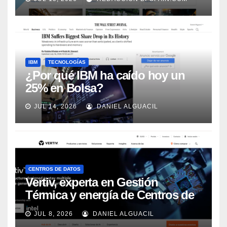
Automation
IBM
TECNOLOGÍAS
¿Por qué IBM ha caído hoy un
25% en Bolsa?
JUL 14, 2026
DANIEL ALGUACIL
CENTROS DE DATOS
Vertiv, experta en Gestión
Térmica y energía de Centros de
Datos, sigue su crecimiento
JUL 8, 2026
DANIEL ALGUACIL
imparable