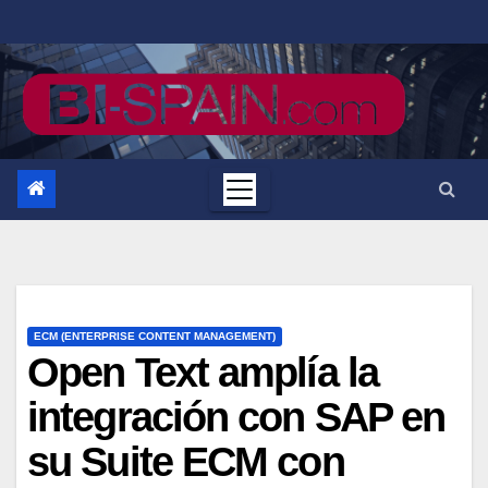
Saltar
al
contenido
ECM (ENTERPRISE CONTENT MANAGEMENT)
Open Text amplía la
integración con SAP en
su Suite ECM con