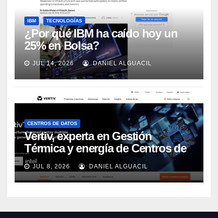
IBM
TECNOLOGÍAS
¿Por qué IBM ha caído hoy un
25% en Bolsa?
JUL 14, 2026
DANIEL ALGUACIL
CENTROS DE DATOS
Vertiv, experta en Gestión
Térmica y energía de Centros de
Datos, sigue su crecimiento
JUL 8, 2026
DANIEL ALGUACIL
imparable