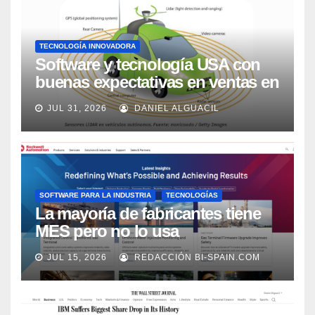
TECNOLOGÍA INNOVADORA
Software y tecnología USA con
buenas expectativas en ventas en
los próximos 2 años, según
JUL 31, 2026
DANIEL ALGUACIL
Market Watch
SOFTWARE PARA LA INDUSTRIA
TECNOLOGÍAS
La mayoría de fabricantes tiene
MES pero no lo usa
adecuadamente, según Rockwell
JUL 15, 2026
REDACCIÓN BI-SPAIN.COM
Automation