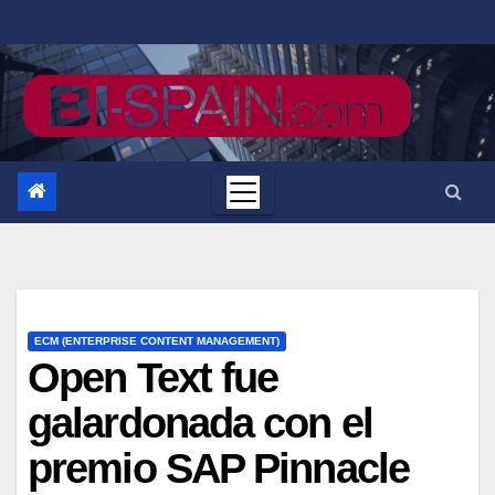
Saltar
al
contenido
ECM (ENTERPRISE CONTENT MANAGEMENT)
Open Text fue
galardonada con el
premio SAP Pinnacle