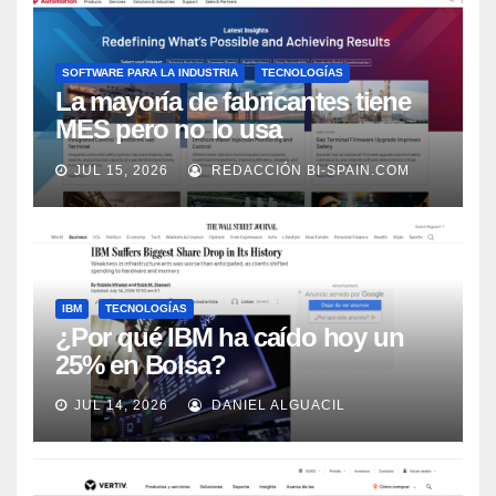
SOFTWARE PARA LA INDUSTRIA
TECNOLOGÍAS
La mayoría de fabricantes tiene
MES pero no lo usa
adecuadamente, según Rockwell
JUL 15, 2026
REDACCIÓN BI-SPAIN.COM
Automation
IBM
TECNOLOGÍAS
¿Por qué IBM ha caído hoy un
25% en Bolsa?
JUL 14, 2026
DANIEL ALGUACIL