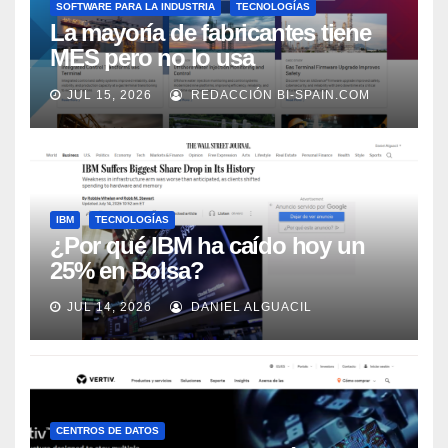
SOFTWARE PARA LA INDUSTRIA
TECNOLOGÍAS
La mayoría de fabricantes tiene
MES pero no lo usa
adecuadamente, según Rockwell
JUL 15, 2026
REDACCIÓN BI-SPAIN.COM
Automation
IBM
TECNOLOGÍAS
¿Por qué IBM ha caído hoy un
25% en Bolsa?
JUL 14, 2026
DANIEL ALGUACIL
CENTROS DE DATOS