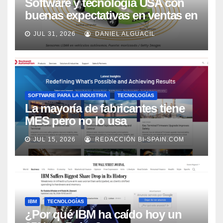
Software y tecnología USA con
buenas expectativas en ventas en
los próximos 2 años, según
JUL 31, 2026
DANIEL ALGUACIL
Market Watch
SOFTWARE PARA LA INDUSTRIA
TECNOLOGÍAS
La mayoría de fabricantes tiene
MES pero no lo usa
adecuadamente, según Rockwell
JUL 15, 2026
REDACCIÓN BI-SPAIN.COM
Automation
IBM
TECNOLOGÍAS
¿Por qué IBM ha caído hoy un