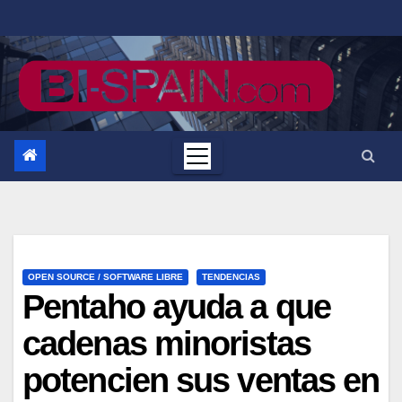
Saltar
al
contenido
OPEN SOURCE / SOFTWARE LIBRE
TENDENCIAS
Pentaho ayuda a que
cadenas minoristas
potencien sus ventas en