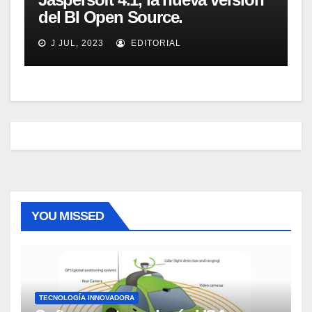
del BI Open Source.
Introducción y demo. Webinar
J JUL, 2023
EDITORIAL
de 1 hora.
YOU MISSED
TECNOLOGÍA INNOVADORA