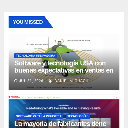
YOU MISSED
TECNOLOGÍA INNOVADORA
Software y tecnología USA con
buenas expectativas en ventas en
los próximos 2 años, según
JUL 31, 2026
DANIEL ALGUACIL
Market Watch
SOFTWARE PARA LA INDUSTRIA
TECNOLOGÍAS
La mayoría de fabricantes tiene