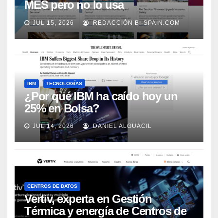
MES pero no lo usa
adecuadamente, según Rockwell
JUL 15, 2026
REDACCIÓN BI-SPAIN.COM
Automation
IBM
TECNOLOGÍAS
¿Por qué IBM ha caído hoy un
25% en Bolsa?
JUL 14, 2026
DANIEL ALGUACIL
CENTROS DE DATOS
Vertiv, experta en Gestión
Térmica y energía de Centros de