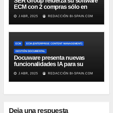
SER Group refuerza su software
ECM con 2 compras sólo en
marzo
J ABR, 2025
REDACCIÓN BI-SPAIN.COM
ECM
ECM (ENTERPRISE CONTENT MANAGEMENT)
GESTIÓN DOCUMENTAL
Docuware presenta nuevas
funcionalidades IA para su
gestión documental
J ABR, 2025
REDACCIÓN BI-SPAIN.COM
Deja una respuesta