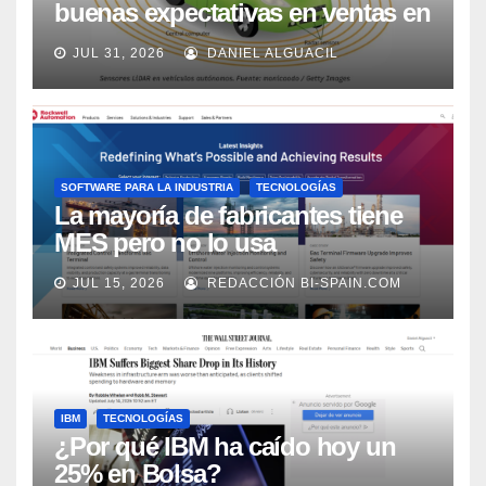
buenas expectativas en ventas en
los próximos 2 años, según
JUL 31, 2026
DANIEL ALGUACIL
Market Watch
SOFTWARE PARA LA INDUSTRIA
TECNOLOGÍAS
La mayoría de fabricantes tiene
MES pero no lo usa
adecuadamente, según Rockwell
JUL 15, 2026
REDACCIÓN BI-SPAIN.COM
Automation
IBM
TECNOLOGÍAS
¿Por qué IBM ha caído hoy un
25% en Bolsa?