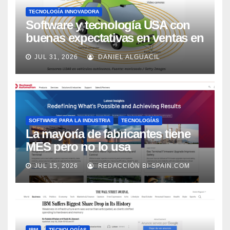
TECNOLOGÍA INNOVADORA
Software y tecnología USA con
buenas expectativas en ventas en
los próximos 2 años, según
JUL 31, 2026
DANIEL ALGUACIL
Market Watch
SOFTWARE PARA LA INDUSTRIA
TECNOLOGÍAS
La mayoría de fabricantes tiene
MES pero no lo usa
adecuadamente, según Rockwell
JUL 15, 2026
REDACCIÓN BI-SPAIN.COM
Automation
IBM
TECNOLOGÍAS