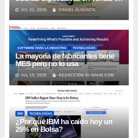
los próximos 2 años, según
JUL 31, 2026
DANIEL ALGUACIL
Market Watch
SOFTWARE PARA LA INDUSTRIA
TECNOLOGÍAS
La mayoría de fabricantes tiene
MES pero no lo usa
adecuadamente, según Rockwell
JUL 15, 2026
REDACCIÓN BI-SPAIN.COM
Automation
IBM
TECNOLOGÍAS
¿Por qué IBM ha caído hoy un
25% en Bolsa?