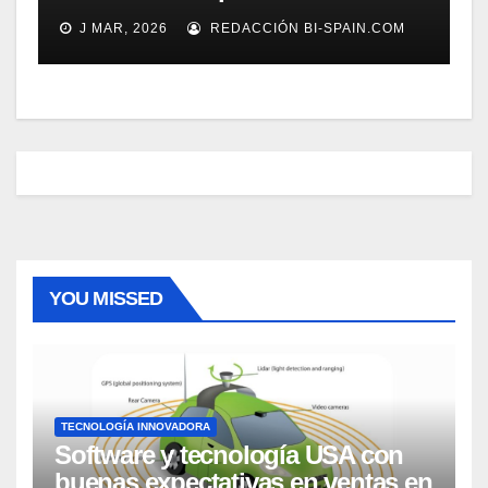
J MAR, 2026
REDACCIÓN BI-SPAIN.COM
YOU MISSED
TECNOLOGÍA INNOVADORA
Software y tecnología USA con
buenas expectativas en ventas en