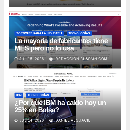
Market Watch
SOFTWARE PARA LA INDUSTRIA
TECNOLOGÍAS
La mayoría de fabricantes tiene
MES pero no lo usa
adecuadamente, según Rockwell
JUL 15, 2026
REDACCIÓN BI-SPAIN.COM
Automation
IBM
TECNOLOGÍAS
¿Por qué IBM ha caído hoy un
25% en Bolsa?
JUL 14, 2026
DANIEL ALGUACIL