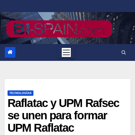
Saltar
al
contenido
TECNOLOGÍAS
Raflatac y UPM Rafsec
se unen para formar
UPM Raflatac