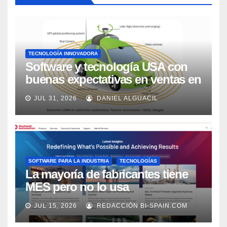
TECNOLOGÍA INNOVADORA
Software y tecnología USA con
buenas expectativas en ventas en
los próximos 2 años, según
JUL 31, 2026
DANIEL ALGUACIL
Market Watch
SOFTWARE PARA LA INDUSTRIA
TECNOLOGÍAS
La mayoría de fabricantes tiene
MES pero no lo usa
adecuadamente, según Rockwell
JUL 15, 2026
REDACCIÓN BI-SPAIN.COM
Automation