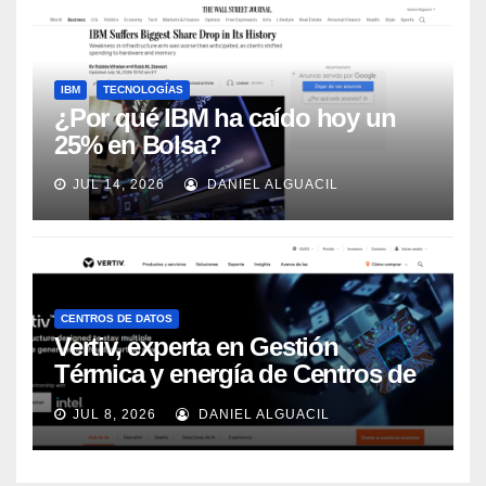
IBM
TECNOLOGÍAS
¿Por qué IBM ha caído hoy un
25% en Bolsa?
JUL 14, 2026
DANIEL ALGUACIL
CENTROS DE DATOS
Vertiv, experta en Gestión
Térmica y energía de Centros de
Datos, sigue su crecimiento
JUL 8, 2026
DANIEL ALGUACIL
imparable