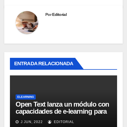
Por
Editorial
ENTRADA RELACIONADA
ELEARNING
Open Text lanza un módulo con
capacidades de e-learning para
su plataforma de colaboración
J JUN, 2022
EDITORIAL
FirstClass