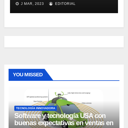
Micrososft Office SharePoint
J MAR, 2023
EDITORIAL
Server 2007
YOU MISSED
TECNOLOGÍA INNOVADORA
Software y tecnología USA con
buenas expectativas en ventas en