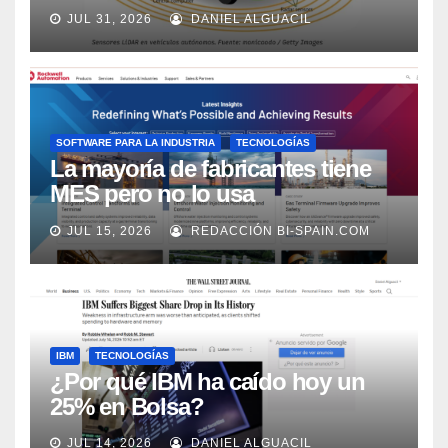
los próximos 2 años, según
JUL 31, 2026
DANIEL ALGUACIL
Market Watch
SOFTWARE PARA LA INDUSTRIA
TECNOLOGÍAS
La mayoría de fabricantes tiene
MES pero no lo usa
adecuadamente, según Rockwell
JUL 15, 2026
REDACCIÓN BI-SPAIN.COM
Automation
IBM
TECNOLOGÍAS
¿Por qué IBM ha caído hoy un
25% en Bolsa?
JUL 14, 2026
DANIEL ALGUACIL