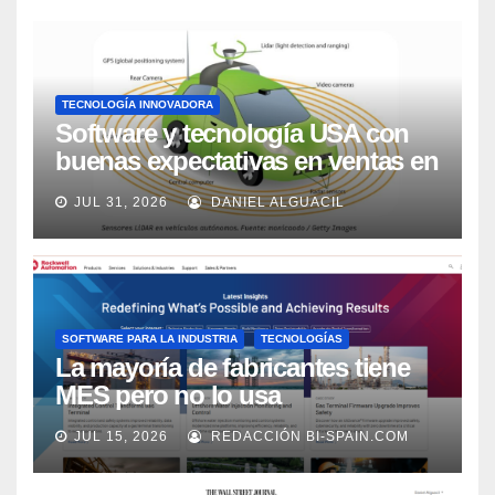
TECNOLOGÍA INNOVADORA
Software y tecnología USA con
buenas expectativas en ventas en
los próximos 2 años, según
JUL 31, 2026
DANIEL ALGUACIL
Market Watch
SOFTWARE PARA LA INDUSTRIA
TECNOLOGÍAS
La mayoría de fabricantes tiene
MES pero no lo usa
adecuadamente, según Rockwell
JUL 15, 2026
REDACCIÓN BI-SPAIN.COM
Automation