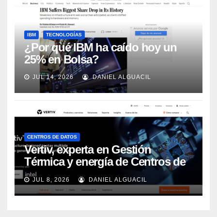
IBM
TECNOLOGÍAS
¿Por qué IBM ha caído hoy un
25% en Bolsa?
JUL 14, 2026
DANIEL ALGUACIL
CENTROS DE DATOS
Vertiv, experta en Gestión
Térmica y energía de Centros de
Datos, sigue su crecimiento
JUL 8, 2026
DANIEL ALGUACIL
imparable