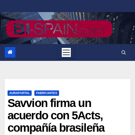
Saltar
al
contenido
AURAPORTAL
FABRICANTES
Savvion firma un
acuerdo con 5Acts,
compañía brasileña