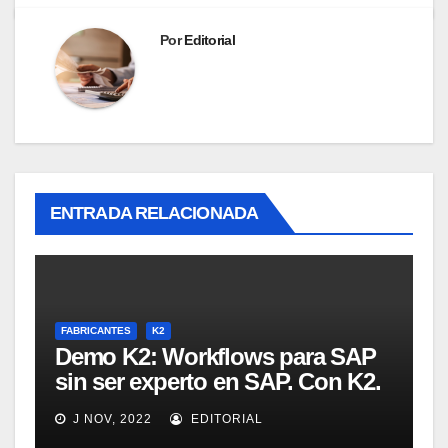
Por
Editorial
ENTRADA RELACIONADA
FABRICANTES
K2
Demo K2: Workflows para SAP
sin ser experto en SAP. Con K2.
Intro y demo. [Webinar en
J NOV, 2022
EDITORIAL
inglés]