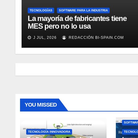
TECNOLOGÍAS
SOFTWARE PARA LA INDUSTRIA
La mayoría de fabricantes tiene
MES pero no lo usa
adecuadamente, según Rockwell
J JUL, 2026
REDACCIÓN BI-SPAIN.COM
Automation
YOU MISSED
SOFTWAR
TECNOLOGÍA INNOVADORA
TECNOL