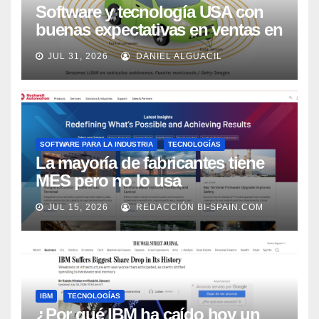
Software y tecnología USA con
buenas expectativas en ventas en
los próximos 2 años, según
JUL 31, 2026
DANIEL ALGUACIL
Market Watch
SOFTWARE PARA LA INDUSTRIA
TECNOLOGÍAS
La mayoría de fabricantes tiene
MES pero no lo usa
adecuadamente, según Rockwell
JUL 15, 2026
REDACCIÓN BI-SPAIN.COM
Automation
IBM
TECNOLOGÍAS
¿Por qué IBM ha caído hoy un