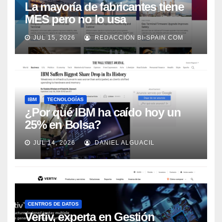
La mayoría de fabricantes tiene
MES pero no lo usa
adecuadamente, según Rockwell
JUL 15, 2026
REDACCIÓN BI-SPAIN.COM
Automation
IBM
TECNOLOGÍAS
¿Por qué IBM ha caído hoy un
25% en Bolsa?
JUL 14, 2026
DANIEL ALGUACIL
CENTROS DE DATOS
Vertiv, experta en Gestión