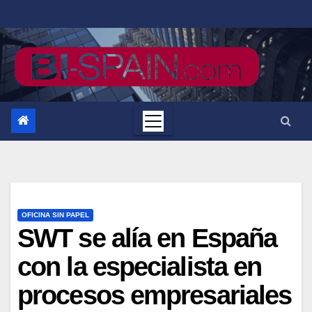
Saltar
al
contenido
OFICINA SIN PAPEL
SWT se alía en España
con la especialista en
procesos empresariales