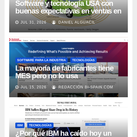
Software y tecnología USA con
buenas expectativas en ventas en
los próximos 2 años, según
JUL 31, 2026
DANIEL ALGUACIL
Market Watch
SOFTWARE PARA LA INDUSTRIA
TECNOLOGÍAS
La mayoría de fabricantes tiene
MES pero no lo usa
adecuadamente, según Rockwell
JUL 15, 2026
REDACCIÓN BI-SPAIN.COM
Automation
IBM
TECNOLOGÍAS
¿Por qué IBM ha caído hoy un