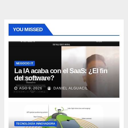
entradas
YOU MISSED
NEGOCIO IT
La IA acaba con el SaaS: ¿El fin
del software?
AGO 9, 2026
DANIEL ALGUACIL
TECNOLOGÍA INNOVADORA