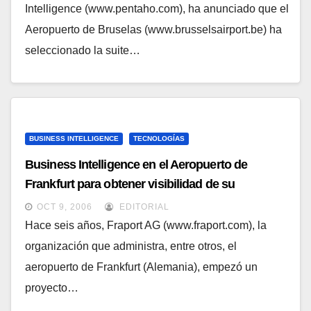
Intelligence (www.pentaho.com), ha anunciado que el
Aeropuerto de Bruselas (www.brusselsairport.be) ha
seleccionado la suite…
BUSINESS INTELLIGENCE
TECNOLOGÍAS
Business Intelligence en el Aeropuerto de
Frankfurt para obtener visibilidad de su
información de tráfico
OCT 9, 2006
EDITORIAL
Hace seis años, Fraport AG (www.fraport.com), la
organización que administra, entre otros, el
aeropuerto de Frankfurt (Alemania), empezó un
proyecto…