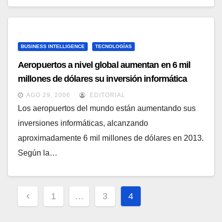
BUSINESS INTELLIGENCE
TECNOLOGÍAS
Aeropuertos a nivel global aumentan en 6 mil
millones de dólares su inversión informática
durante 2013, según encuesta de
AGO 29, 2006
EDITORIAL
SITA/ACI/Airline Business
Los aeropuertos del mundo están aumentando sus
inversiones informáticas, alcanzando
aproximadamente 6 mil millones de dólares en 2013.
Según la…
Paginación
1
…
3
4
de