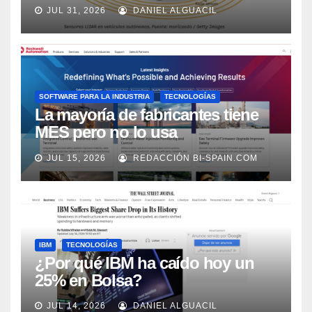
los próximos 2 años, según
JUL 31, 2026
DANIEL ALGUACIL
Market Watch
SOFTWARE PARA LA INDUSTRIA
TECNOLOGÍAS
La mayoría de fabricantes tiene
MES pero no lo usa
adecuadamente, según Rockwell
JUL 15, 2026
REDACCIÓN BI-SPAIN.COM
Automation
IBM
TECNOLOGÍAS
¿Por qué IBM ha caído hoy un
25% en Bolsa?
JUL 14, 2026
DANIEL ALGUACIL