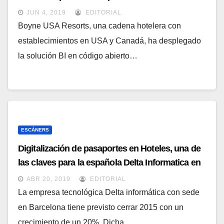
comportamiento de sus clientes
JUN 4, 2019
EDITORIAL
Boyne USA Resorts, una cadena hotelera con
establecimientos en USA y Canadá, ha desplegado
la solución BI en código abierto…
ESCÁNERS
Digitalización de pasaportes en Hoteles, una de
las claves para la española Delta Informatica en
2015
ABR 20, 2019
EDITORIAL
La empresa tecnológica Delta informática con sede
en Barcelona tiene previsto cerrar 2015 con un
crecimiento de un 20%. Dicha…