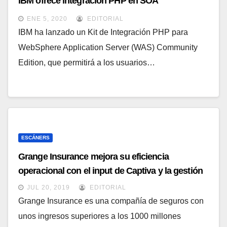
IBM ofrece integración PHP en SOA
ENE 5, 2020
EDITORIAL
IBM ha lanzado un Kit de Integración PHP para
WebSphere Application Server (WAS) Community
Edition, que permitirá a los usuarios…
ESCÁNERS
Grange Insurance mejora su eficiencia
operacional con el input de Captiva y la gestión
documental de IBM
JUL 20, 2019
EDITORIAL
Grange Insurance es una compañía de seguros con
unos ingresos superiores a los 1000 millones