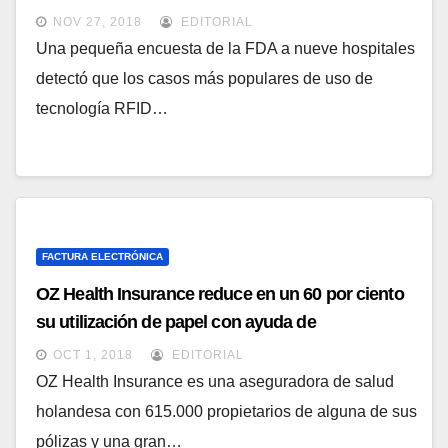
según una encuesta de la FDA
NOV 27, 2018
EDITORIAL
Una pequeña encuesta de la FDA a nueve hospitales
detectó que los casos más populares de uso de
tecnología RFID…
FACTURA ELECTRÓNICA
OZ Health Insurance reduce en un 60 por ciento
su utilización de papel con ayuda de
StreamServe EDP
OCT 1, 2018
EDITORIAL
OZ Health Insurance es una aseguradora de salud
holandesa con 615.000 propietarios de alguna de sus
pólizas y una gran…