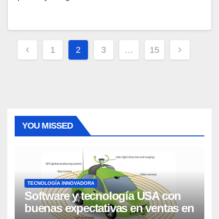
Paginación
1
2
3
…
15
de
entradas
YOU MISSED
TECNOLOGÍA INNOVADORA
Software y tecnología USA con
buenas expectativas en ventas en