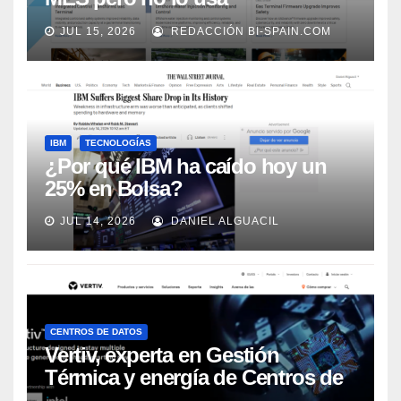
adecuadamente, según Rockwell
JUL 15, 2026
REDACCIÓN BI-SPAIN.COM
Automation
IBM
TECNOLOGÍAS
¿Por qué IBM ha caído hoy un
25% en Bolsa?
JUL 14, 2026
DANIEL ALGUACIL
CENTROS DE DATOS
Vertiv, experta en Gestión
Térmica y energía de Centros de
Datos, sigue su crecimiento