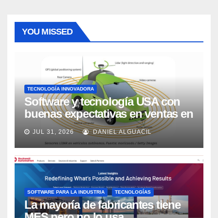
YOU MISSED
TECNOLOGÍA INNOVADORA
Software y tecnología USA con
buenas expectativas en ventas en
los próximos 2 años, según
JUL 31, 2026
DANIEL ALGUACIL
Market Watch
SOFTWARE PARA LA INDUSTRIA
TECNOLOGÍAS
La mayoría de fabricantes tiene
MES pero no lo usa