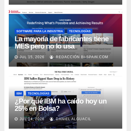
SOFTWARE PARA LA INDUSTRIA
TECNOLOGÍAS
La mayoría de fabricantes tiene
MES pero no lo usa
adecuadamente, según Rockwell
JUL 15, 2026
REDACCIÓN BI-SPAIN.COM
Automation
IBM
TECNOLOGÍAS
¿Por qué IBM ha caído hoy un
25% en Bolsa?
JUL 14, 2026
DANIEL ALGUACIL