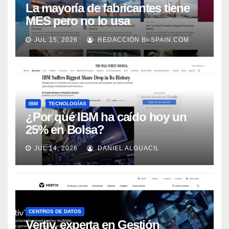
La mayoría de fabricantes tiene
MES pero no lo usa
adecuadamente, según Rockwell
JUL 15, 2026
REDACCIÓN BI-SPAIN.COM
Automation
IBM
TECNOLOGÍAS
¿Por qué IBM ha caído hoy un
25% en Bolsa?
JUL 14, 2026
DANIEL ALGUACIL
CENTROS DE DATOS
Vertiv, experta en Gestión