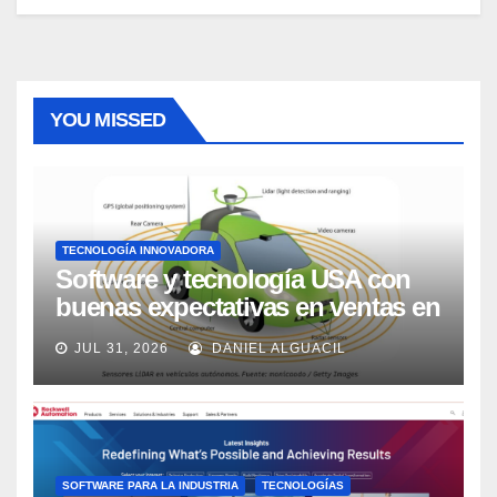
YOU MISSED
TECNOLOGÍA INNOVADORA
Software y tecnología USA con
buenas expectativas en ventas en
los próximos 2 años, según
JUL 31, 2026
DANIEL ALGUACIL
Market Watch
SOFTWARE PARA LA INDUSTRIA
TECNOLOGÍAS