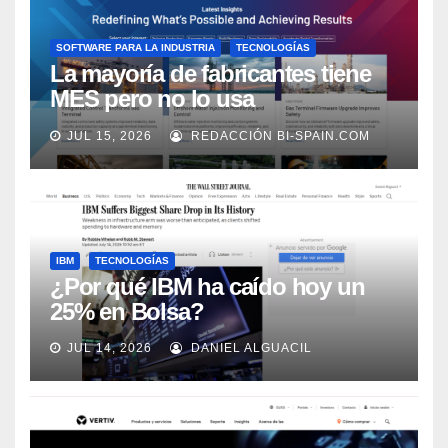
SOFTWARE PARA LA INDUSTRIA
TECNOLOGÍAS
La mayoría de fabricantes tiene
MES pero no lo usa
adecuadamente, según Rockwell
JUL 15, 2026
REDACCIÓN BI-SPAIN.COM
Automation
IBM
TECNOLOGÍAS
¿Por qué IBM ha caído hoy un
25% en Bolsa?
JUL 14, 2026
DANIEL ALGUACIL