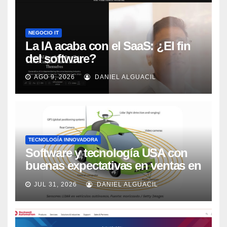
NEGOCIO IT
La IA acaba con el SaaS: ¿El fin
del software?
AGO 9, 2026
DANIEL ALGUACIL
TECNOLOGÍA INNOVADORA
Software y tecnología USA con
buenas expectativas en ventas en
los próximos 2 años, según
JUL 31, 2026
DANIEL ALGUACIL
Market Watch