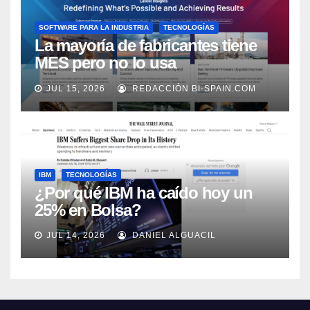
SOFTWARE PARA LA INDUSTRIA
TECNOLOGÍAS
La mayoría de fabricantes tiene
MES pero no lo usa
adecuadamente, según Rockwell
JUL 15, 2026
REDACCIÓN BI-SPAIN.COM
Automation
IBM
TECNOLOGÍAS
¿Por qué IBM ha caído hoy un
25% en Bolsa?
JUL 14, 2026
DANIEL ALGUACIL