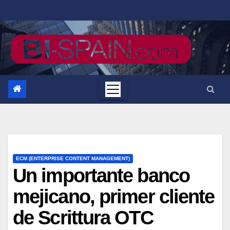
Saltar
al
contenido
ECM (ENTERPRISE CONTENT MANAGEMENT)
Un importante banco
mejicano, primer cliente
de Scrittura OTC