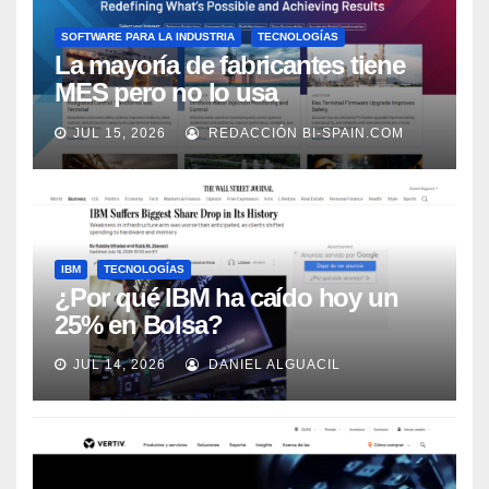
SOFTWARE PARA LA INDUSTRIA
TECNOLOGÍAS
La mayoría de fabricantes tiene
MES pero no lo usa
adecuadamente, según Rockwell
JUL 15, 2026
REDACCIÓN BI-SPAIN.COM
Automation
IBM
TECNOLOGÍAS
¿Por qué IBM ha caído hoy un
25% en Bolsa?
JUL 14, 2026
DANIEL ALGUACIL