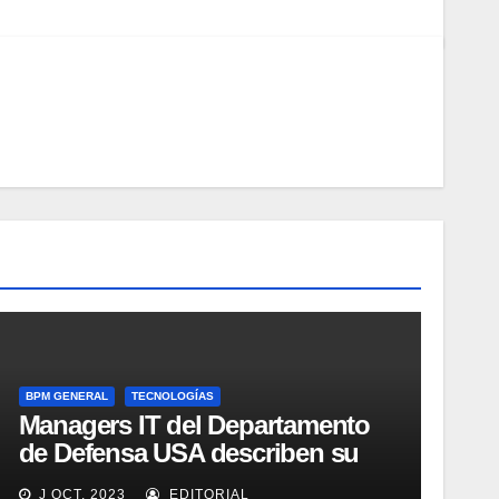
BPM GENERAL
TECNOLOGÍAS
Managers IT del Departamento
de Defensa USA describen su
implementación SOA
J OCT, 2023
EDITORIAL