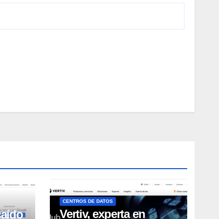
CENTROS DE DATOS
Vertiv, experta en
caído