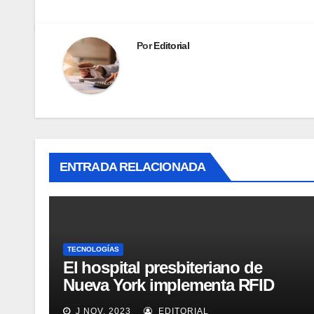
Por
Editorial
ENTRADA RELACIONADA
TECNOLOGÍAS
El hospital presbiteriano de
Nueva York implementa RFID
para mejorar el proceso de
J NOV, 2023
EDITORIAL