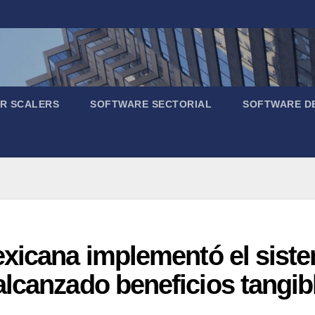
R SCALERS
SOFTWARE SECTORIAL
SOFTWARE D
xicana implementó el siste
lcanzado beneficios tangib