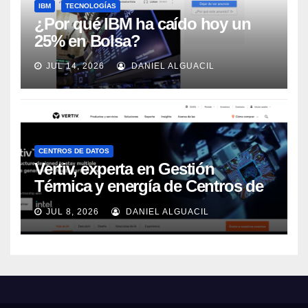
IBM
TECNOLOGÍAS
¿Por qué IBM ha caído hoy un
25% en Bolsa?
JUL 14, 2026
DANIEL ALGUACIL
CENTROS DE DATOS
Vertiv, experta en Gestión
Térmica y energía de Centros de
Datos, sigue su crecimiento
JUL 8, 2026
DANIEL ALGUACIL
imparable