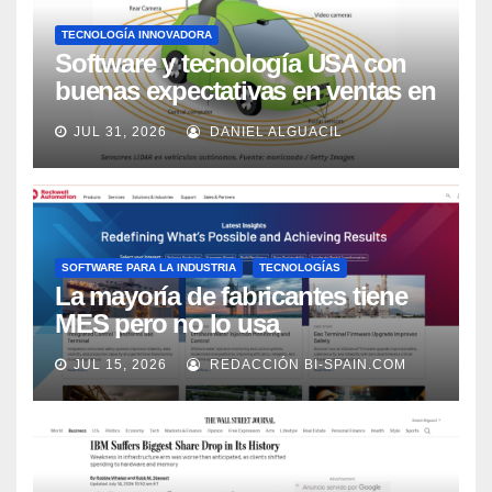
TECNOLOGÍA INNOVADORA
Software y tecnología USA con
buenas expectativas en ventas en
los próximos 2 años, según
JUL 31, 2026
DANIEL ALGUACIL
Market Watch
SOFTWARE PARA LA INDUSTRIA
TECNOLOGÍAS
La mayoría de fabricantes tiene
MES pero no lo usa
adecuadamente, según Rockwell
JUL 15, 2026
REDACCIÓN BI-SPAIN.COM
Automation