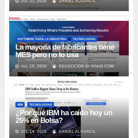
JUL 31, 2026
DANIEL ALGUACIL
Market Watch
SOFTWARE PARA LA INDUSTRIA
TECNOLOGÍAS
La mayoría de fabricantes tiene
MES pero no lo usa
adecuadamente, según Rockwell
JUL 15, 2026
REDACCIÓN BI-SPAIN.COM
Automation
IBM
TECNOLOGÍAS
¿Por qué IBM ha caído hoy un
25% en Bolsa?
JUL 14, 2026
DANIEL ALGUACIL