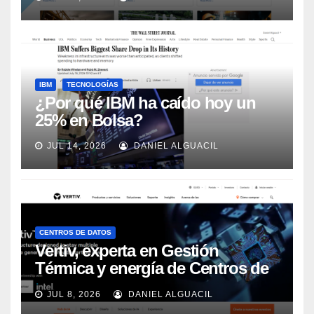
Automation
IBM
TECNOLOGÍAS
¿Por qué IBM ha caído hoy un
25% en Bolsa?
JUL 14, 2026
DANIEL ALGUACIL
CENTROS DE DATOS
Vertiv, experta en Gestión
Térmica y energía de Centros de
Datos, sigue su crecimiento
JUL 8, 2026
DANIEL ALGUACIL
imparable