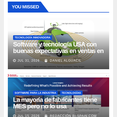
YOU MISSED
TECNOLOGÍA INNOVADORA
Software y tecnología USA con
buenas expectativas en ventas en
los próximos 2 años, según
JUL 31, 2026
DANIEL ALGUACIL
Market Watch
SOFTWARE PARA LA INDUSTRIA
TECNOLOGÍAS
La mayoría de fabricantes tiene
MES pero no lo usa
adecuadamente, según Rockwell
JUL 15, 2026
REDACCIÓN BI-SPAIN.COM