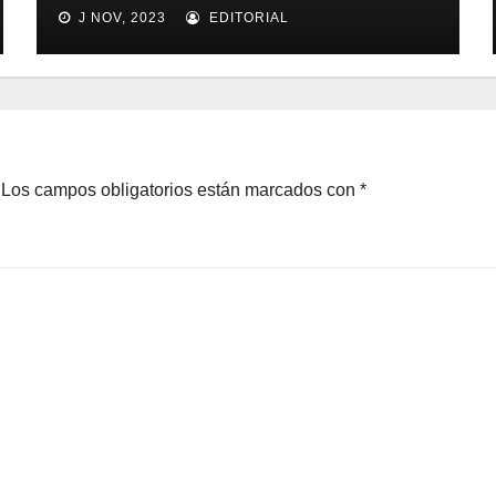
seguimiento y control de
J NOV, 2023
EDITORIAL
alimentos
Los campos obligatorios están marcados con
*