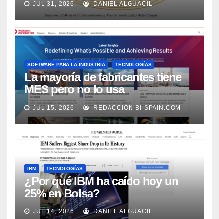
JUL 31, 2026
DANIEL ALGUACIL
Market Watch
SOFTWARE PARA LA INDUSTRIA
TECNOLOGÍAS
La mayoría de fabricantes tiene
MES pero no lo usa
adecuadamente, según Rockwell
JUL 15, 2026
REDACCIÓN BI-SPAIN.COM
Automation
IBM
TECNOLOGÍAS
¿Por qué IBM ha caído hoy un
25% en Bolsa?
JUL 14, 2026
DANIEL ALGUACIL