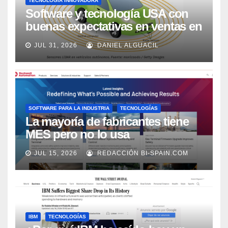
TECNOLOGÍA INNOVADORA
Software y tecnología USA con
buenas expectativas en ventas en
los próximos 2 años, según
JUL 31, 2026
DANIEL ALGUACIL
Market Watch
SOFTWARE PARA LA INDUSTRIA
TECNOLOGÍAS
La mayoría de fabricantes tiene
MES pero no lo usa
adecuadamente, según Rockwell
JUL 15, 2026
REDACCIÓN BI-SPAIN.COM
Automation
IBM
TECNOLOGÍAS