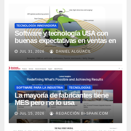
TECNOLOGÍA INNOVADORA
Software y tecnología USA con
buenas expectativas en ventas en
los próximos 2 años, según
JUL 31, 2026
DANIEL ALGUACIL
Market Watch
SOFTWARE PARA LA INDUSTRIA
TECNOLOGÍAS
La mayoría de fabricantes tiene
MES pero no lo usa
adecuadamente, según Rockwell
JUL 15, 2026
REDACCIÓN BI-SPAIN.COM
Automation