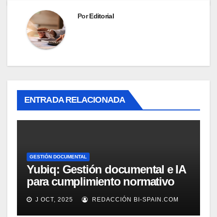
Por
Editorial
ENTRADA RELACIONADA
GESTIÓN DOCUMENTAL
Yubiq: Gestión documental e IA
para cumplimiento normativo
(Demo)
J OCT, 2025
REDACCIÓN BI-SPAIN.COM