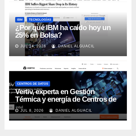
IBM
TECNOLOGÍAS
¿Por qué IBM ha caído hoy un
25% en Bolsa?
JUL 14, 2026
DANIEL ALGUACIL
CENTROS DE DATOS
Vertiv, experta en Gestión
Térmica y energía de Centros de
Datos, sigue su crecimiento
JUL 8, 2026
DANIEL ALGUACIL
imparable