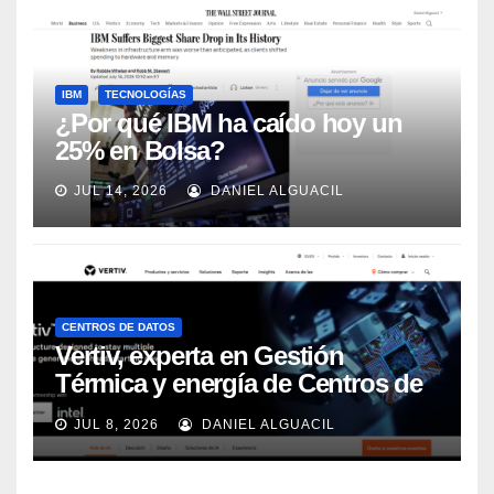
IBM
TECNOLOGÍAS
¿Por qué IBM ha caído hoy un
25% en Bolsa?
JUL 14, 2026
DANIEL ALGUACIL
CENTROS DE DATOS
Vertiv, experta en Gestión
Térmica y energía de Centros de
Datos, sigue su crecimiento
JUL 8, 2026
DANIEL ALGUACIL
imparable