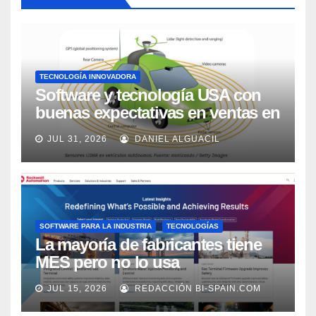
TECNOLOGÍA INNOVADORA
Software y tecnología USA con
buenas expectativas en ventas en
los próximos 2 años, según
JUL 31, 2026
DANIEL ALGUACIL
Market Watch
SOFTWARE PARA LA INDUSTRIA
TECNOLOGÍAS
La mayoría de fabricantes tiene
MES pero no lo usa
adecuadamente, según Rockwell
JUL 15, 2026
REDACCIÓN BI-SPAIN.COM
Automation