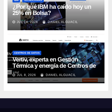
IBM
TECNOLOGÍAS
¿Por qué IBM ha caído hoy un
25% en Bolsa?
JUL 14, 2026
DANIEL ALGUACIL
CENTROS DE DATOS
Vertiv, experta en Gestión
Térmica y energía de Centros de
Datos, sigue su crecimiento
JUL 8, 2026
DANIEL ALGUACIL
imparable