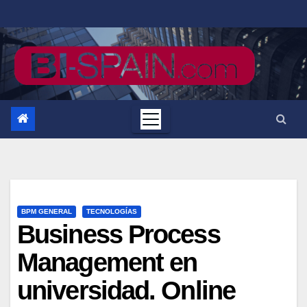
Saltar
al
contenido
BPM GENERAL
TECNOLOGÍAS
Business Process
Management en
universidad. Online