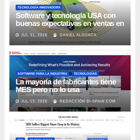
TECNOLOGÍA INNOVADORA
Software y tecnología USA con
buenas expectativas en ventas en
los próximos 2 años, según
JUL 31, 2026
DANIEL ALGUACIL
Market Watch
SOFTWARE PARA LA INDUSTRIA
TECNOLOGÍAS
La mayoría de fabricantes tiene
MES pero no lo usa
adecuadamente, según Rockwell
JUL 15, 2026
REDACCIÓN BI-SPAIN.COM
Automation