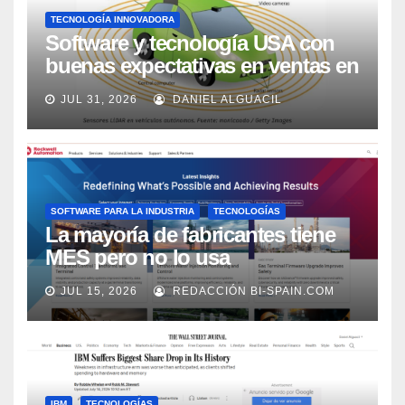
TECNOLOGÍA INNOVADORA
Software y tecnología USA con
buenas expectativas en ventas en
los próximos 2 años, según
JUL 31, 2026
DANIEL ALGUACIL
Market Watch
SOFTWARE PARA LA INDUSTRIA
TECNOLOGÍAS
La mayoría de fabricantes tiene
MES pero no lo usa
adecuadamente, según Rockwell
JUL 15, 2026
REDACCIÓN BI-SPAIN.COM
Automation
IBM
TECNOLOGÍAS