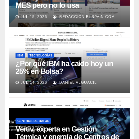
MES pero no lo usa
adecuadamente, según Rockwell
JUL 15, 2026
REDACCIÓN BI-SPAIN.COM
Automation
IBM
TECNOLOGÍAS
¿Por qué IBM ha caído hoy un
25% en Bolsa?
JUL 14, 2026
DANIEL ALGUACIL
CENTROS DE DATOS
Vertiv, experta en Gestión
Térmica y energía de Centros de