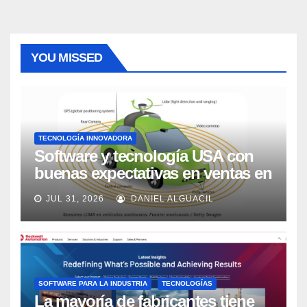
YOU MISSED
TECNOLOGÍA INNOVADORA
Software y tecnología USA con
buenas expectativas en ventas en
los próximos 2 años, según
JUL 31, 2026
DANIEL ALGUACIL
Market Watch
SOFTWARE PARA LA INDUSTRIA
TECNOLOGÍAS
La mayoría de fabricantes tiene