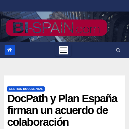
Saltar
al
contenido
GESTIÓN DOCUMENTAL
DocPath y Plan España
firman un acuerdo de
colaboración