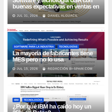
Software y tecnología USA con
buenas expectativas en ventas en
los próximos 2 años, según
JUL 31, 2026
DANIEL ALGUACIL
Market Watch
SOFTWARE PARA LA INDUSTRIA
TECNOLOGÍAS
La mayoría de fabricantes tiene
MES pero no lo usa
adecuadamente, según Rockwell
JUL 15, 2026
REDACCIÓN BI-SPAIN.COM
Automation
IBM
TECNOLOGÍAS
¿Por qué IBM ha caído hoy un