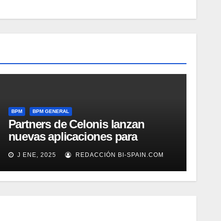
BPM
BPM GENERAL
Partners de Celonis lanzan
nuevas aplicaciones para
automarizar migración a SAP o
J ENE, 2025
REDACCIÓN BI-SPAIN.COM
Gestión de Reclamaciones en
Seguros