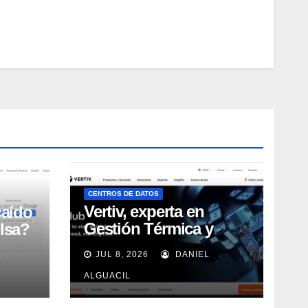
CENTROS DE DATOS
Vertiv, experta en
caído
Gestión Térmica y
lsa?
energía de Centros de
L
JUL 8, 2026
DANIEL
Datos, sigue su
crecimiento imparable
ALGUACIL