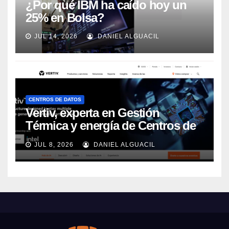
¿Por qué IBM ha caído hoy un
25% en Bolsa?
JUL 14, 2026
DANIEL ALGUACIL
CENTROS DE DATOS
Vertiv, experta en Gestión
Térmica y energía de Centros de
Datos, sigue su crecimiento
JUL 8, 2026
DANIEL ALGUACIL
imparable