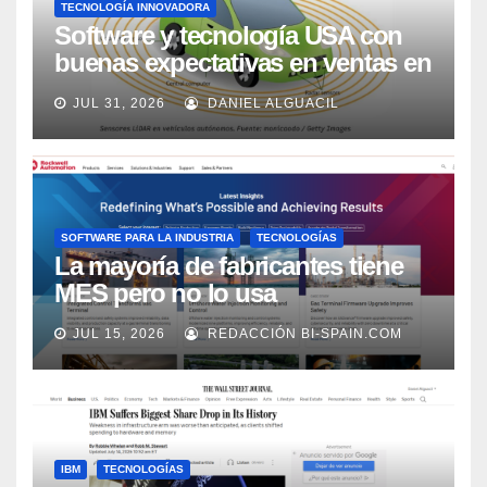
TECNOLOGÍA INNOVADORA
Software y tecnología USA con
buenas expectativas en ventas en
los próximos 2 años, según
JUL 31, 2026
DANIEL ALGUACIL
Market Watch
SOFTWARE PARA LA INDUSTRIA
TECNOLOGÍAS
La mayoría de fabricantes tiene
MES pero no lo usa
adecuadamente, según Rockwell
JUL 15, 2026
REDACCIÓN BI-SPAIN.COM
Automation
IBM
TECNOLOGÍAS