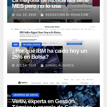
MES pero no lo usa
adecuadamente, según Rockwell
JUL 15, 2026
REDACCIÓN BI-SPAIN.COM
Automation
IBM
TECNOLOGÍAS
¿Por qué IBM ha caído hoy un
25% en Bolsa?
JUL 14, 2026
DANIEL ALGUACIL
CENTROS DE DATOS
Vertiv, experta en Gestión