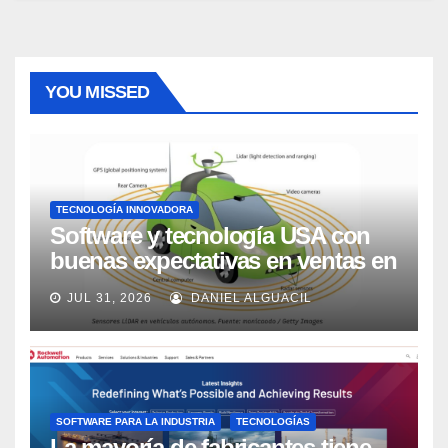
YOU MISSED
TECNOLOGÍA INNOVADORA
Software y tecnología USA con
buenas expectativas en ventas en
los próximos 2 años, según
JUL 31, 2026
DANIEL ALGUACIL
Market Watch
SOFTWARE PARA LA INDUSTRIA
TECNOLOGÍAS
La mayoría de fabricantes tiene