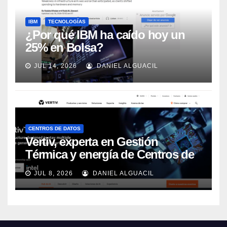
IBM
TECNOLOGÍAS
¿Por qué IBM ha caído hoy un
25% en Bolsa?
JUL 14, 2026
DANIEL ALGUACIL
CENTROS DE DATOS
Vertiv, experta en Gestión
Térmica y energía de Centros de
Datos, sigue su crecimiento
JUL 8, 2026
DANIEL ALGUACIL
imparable