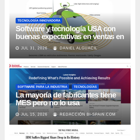
TECNOLOGÍA INNOVADORA
Software y tecnología USA con
buenas expectativas en ventas en
los próximos 2 años, según
JUL 31, 2026
DANIEL ALGUACIL
Market Watch
SOFTWARE PARA LA INDUSTRIA
TECNOLOGÍAS
La mayoría de fabricantes tiene
MES pero no lo usa
adecuadamente, según Rockwell
JUL 15, 2026
REDACCIÓN BI-SPAIN.COM
Automation