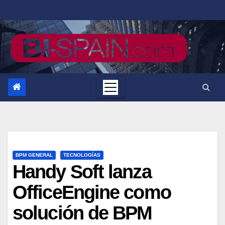
Saltar
al
contenido
BPM GENERAL
TECNOLOGÍAS
Handy Soft lanza
OfficeEngine como
solución de BPM