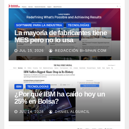
SOFTWARE PARA LA INDUSTRIA
TECNOLOGÍAS
La mayoría de fabricantes tiene
MES pero no lo usa
adecuadamente, según Rockwell
JUL 15, 2026
REDACCIÓN BI-SPAIN.COM
Automation
IBM
TECNOLOGÍAS
¿Por qué IBM ha caído hoy un
25% en Bolsa?
JUL 14, 2026
DANIEL ALGUACIL