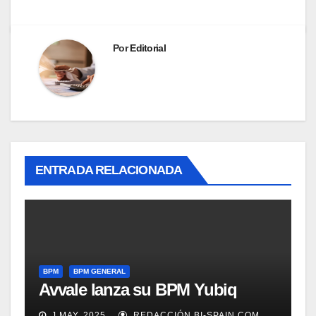
Por
Editorial
ENTRADA RELACIONADA
BPM
BPM GENERAL
Avvale lanza su BPM Yubiq
J MAY, 2025
REDACCIÓN BI-SPAIN.COM