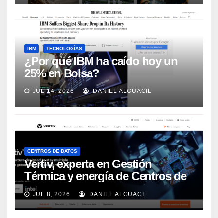
IBM
TECNOLOGÍAS
¿Por qué IBM ha caído hoy un
25% en Bolsa?
JUL 14, 2026
DANIEL ALGUACIL
CENTROS DE DATOS
Vertiv, experta en Gestión
Térmica y energía de Centros de
Datos, sigue su crecimiento
JUL 8, 2026
DANIEL ALGUACIL
imparable