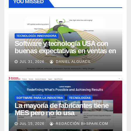
YOU MISSED
TECNOLOGÍA INNOVADORA
Software y tecnología USA con
buenas expectativas en ventas en
los próximos 2 años, según
JUL 31, 2026
DANIEL ALGUACIL
Market Watch
SOFTWARE PARA LA INDUSTRIA
TECNOLOGÍAS
La mayoría de fabricantes tiene
MES pero no lo usa
adecuadamente, según Rockwell
JUL 15, 2026
REDACCIÓN BI-SPAIN.COM
Automation